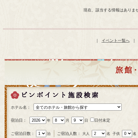
現在、該当する情報はありま
｜
イベント一覧へ
ホテル名：
宿泊日：
日付未定
年
月
日
ご宿泊日数：
ご宿泊人数：
泊
大人
名
子供
名