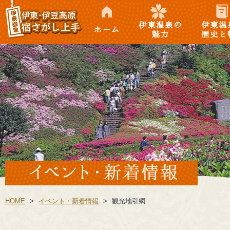
ホーム
伊東温泉の魅力
伊東温泉の
徴
HOME
>
イベント・新着情報
>
観光地引網