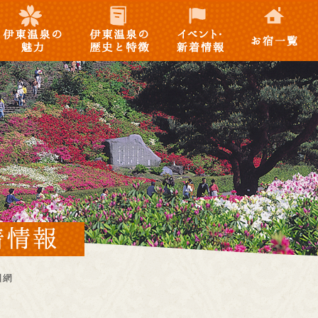
徴
報
東温泉の魅力
伊東温泉の歴史と特
イベント・新着情
お宿一覧
徴
報
引網