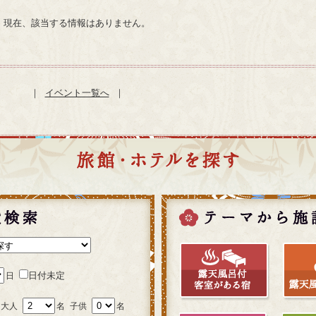
現在、該当する情報はありません。
｜
イベント一覧へ
｜
日付未定
日
大人
名
子供
名