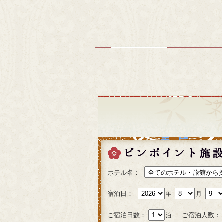
ホテル名：
宿泊日：
年
月
ご宿泊日数：
ご宿泊人数：
泊