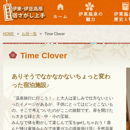
徴
ホーム
伊東温泉の魅力
伊東温泉の
徴
HOME
>
お宿一覧
>
Time Clover
Time Clover
ありそうでなかなかないちょっと変わ
った宿泊施設♪
「温泉旅行に行こう！」と大人は楽しみで仕方ないとい
ったイメージがあるが、子供にとってはピンとこないも
の。そこで考えついたのがここの旅館です。扉を開けた
ら大きな緑と大・中・小の宝箱。
みんなで体を動かして楽しんで宝をgetしちゃおう！遊
んだ後は家族みんなで水素ガスの源泉掛け流し天然温泉