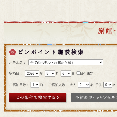
ホテル名：
宿泊日：
日付未定
年
月
日
ご宿泊日数：
ご宿泊人数：
泊
大人
名
子供
名