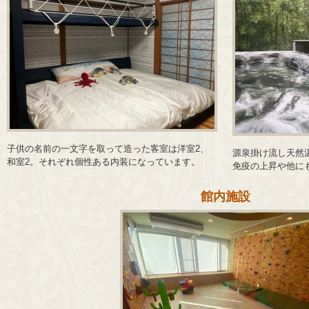
子供の名前の一文字を取って造った客室は洋室2、
源泉掛け流し天然
和室2。それぞれ個性ある内装になっています。
免疫の上昇や他に
館内施設