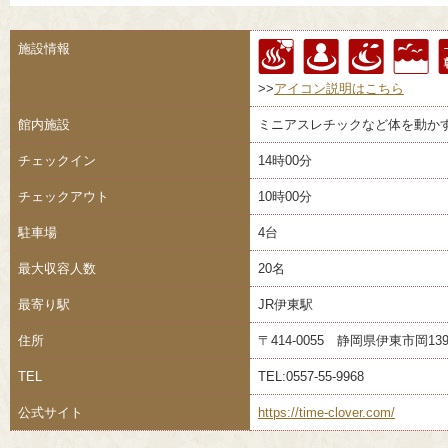
施設情報
>>
アイコン説明はこちら
館内施設
ミニアスレチックなど体を動か
チェックイン
14時00分
チェックアウト
10時00分
駐車場
4台
最大収容人数
20名
最寄り駅
JR伊東駅
住所
〒414-0055 静岡県伊東市岡139
TEL
TEL:0557-55-9968
公式サイト
https://time-clover.com/