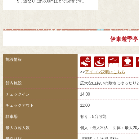
5．道なりに約800ｍほどで現地です。
伊東遊季亭
施設情報
>>
アイコン説明はこちら
館内施設
広大な山あいの敷地にゆったり
チェックイン
14:00
チェックアウト
11:00
駐車場
有り：5台可能
最大収容人数
個人：最大20人 団体：最大20
最寄り駅
川奈駅より送迎で3分