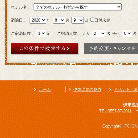
ホテル名：
宿泊日：
日付未定
年
月
日
ご宿泊日数：
ご宿泊人数：
泊
大人
名
子供
名
ホーム
伊東温泉の魅力
イベント・新
伊東温
TEL:0557-37-201
Copyright© ITO ONS