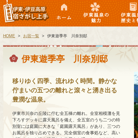
徴
ホーム
伊東温泉の魅力
伊東温泉の
徴
HOME
>
お宿一覧
>
伊東遊季亭 川奈別邸
伊東遊季亭 川奈別邸
移りゆく四季、流れゆく時間。静かな
佇まいの五つの離れと滾々と湧き出る
豊潤な温泉。
伊東市川奈の丘陵に佇む全五棟の離れ。全室相模灘を見
下ろすデッキに露天風呂を備え、全五室のうち二つの特
別室には庭園に大きな「庭園露天風呂」があり、三つの
お風呂を独り占めできる。完全個室の食事処など、高い