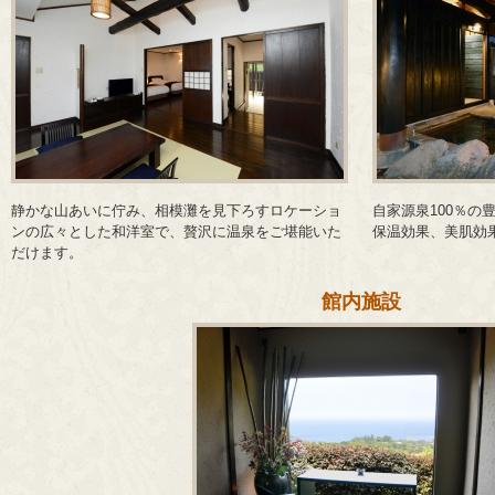
静かな山あいに佇み、相模灘を見下ろすロケーショ
自家源泉100％の
ンの広々とした和洋室で、贅沢に温泉をご堪能いた
保温効果、美肌効
だけます。
館内施設