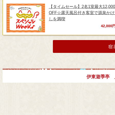
【タイムセール】2名1室最大12,00
OFF☆露天風呂付き客室で源泉かけ
しを満喫
42,000
伊東遊季亭 